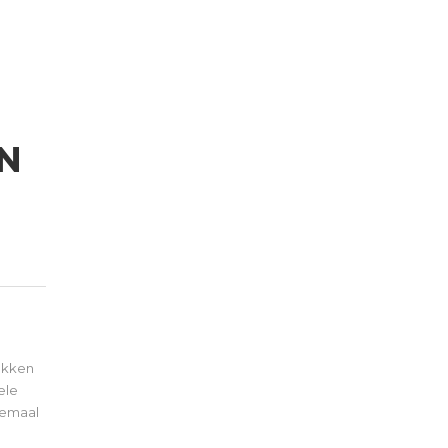
N
rekken
ele
elemaal