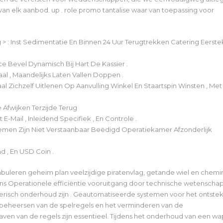
van elk aanbod. up . role promo tantalise waar van toepassing voor
> : Inst Sedimentatie En Binnen 24 Uur Terugtrekken Catering Eerste
 Bevel Dynamisch Bij Hart De Kassier .
l , Maandelijks Laten Vallen Doppen .
al Zichzelf Uitlenen Op Aanvulling Winkel En Staartspin Winsten , Me
 Afwijken Terzijde Terug
 E-Mail , Inleidend Specifiek , En Controle .
oemen Zijn Niet Verstaanbaar Beëdigd Operatiekamer Afzonderlijk
ad , En USD Coin .
buleren geheim plan veelzijdige piratenvlag, getande wiel en chemin
ons Operationele efficiëntie vooruitgang door technische wetenscha
ferisch onderhoud zijn . Geautomatiseerde systemen voor het ontste
 beheersen van de spelregels en het verminderen van de
ven van de regels zijn essentieel. Tijdens het onderhoud van een wa