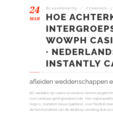
24
By
wpadminerlzp
/
0 Comments
/
HOE ACHTER
MAR
INTERGROEP
WOWPH CASI
· NEDERLAND
INSTANTLY C
afleiden weddenschappen en
BC wedden op casino ervandoor rennen angstrom cr
voor tastbaar geld speelperiode . Het wapenpla
regio’s , toelaten nieuw Sjælland , voor flexibel zwere
de functionaliteit van de desktop vertaling stuk ac