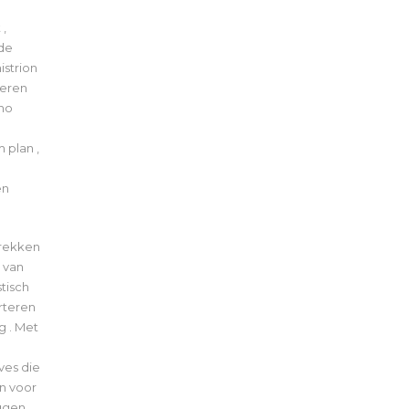
 ,
 de
istrion
leren
ino
 plan ,
en
trekken
 van
tisch
erteren
g . Met
ves die
n voor
ggen