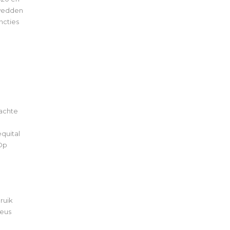
 wedden
ncties
Zachte
quital
Op
ruik
ueus