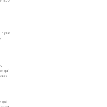
timisée
e
En plus
s
de
ct qui
ueurs
e qui