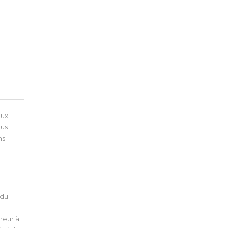
aux
ous
ns
 du
neur à