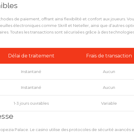
ibles
des de paiement, offrant ainsi flexibilité et confort aux joueurs. Vo
feuilles électroniques comme Skrill et Neteller, ainsi que d’autres opt
ires. Toutes les transactions sont sécurisées grâce à des technologie
Délai de traitement
Frais de transaction
Instantané
Aucun
Instantané
Aucun
1-3 jours ouvrables
Variable
esse
Tropezia Palace. Le casino utilise des protocoles de sécurité avancés 