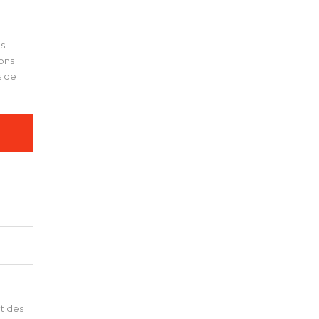
us
ions
s de
et des