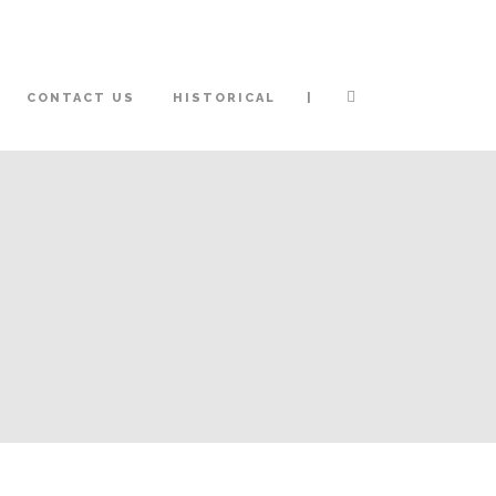
|
CONTACT US
HISTORICAL