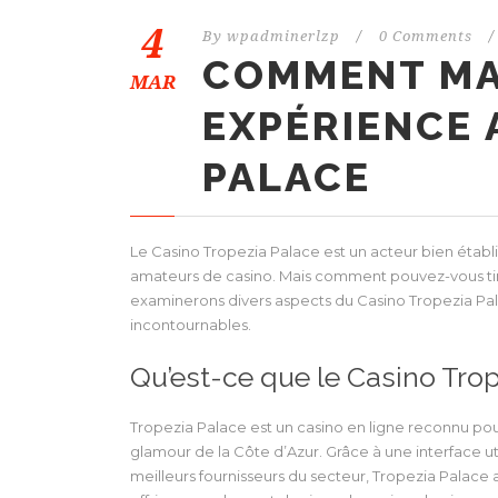
4
By
wpadminerlzp
/
0 Comments
/
COMMENT MA
MAR
EXPÉRIENCE 
PALACE
Le Casino Tropezia Palace est un acteur bien établ
amateurs de casino. Mais comment pouvez-vous tirer 
examinerons divers aspects du Casino Tropezia Pal
incontournables.
Qu’est-ce que le Casino Trop
Tropezia Palace est un casino en ligne reconnu po
glamour de la Côte d’Azur. Grâce à une interface uti
meilleurs fournisseurs du secteur, Tropezia Palace 