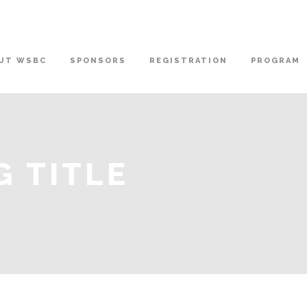
UT WSBC
SPONSORS
REGISTRATION
PROGRAM
G TITLE