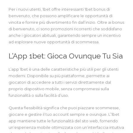
Per i nuovi utenti, 1bet offre interessanti 1bet bonus di
benvenuto, che possono amplificare le opportunità di
vincita e fornire più divertimento fin dall’inizio. Oltre ai bonus
di benvenuto, ci sono promozioni ricorrenti che soddisfano
anche i giocatori abituali, garantendo sempre un incentivo
ad esplorare nuove opportunità di scommessa.
L’App 1bet: Gioca Ovunque Tu Sia
L’app 1bet è una delle caratteristiche più utili per gli utenti
moderni. Disponibile su più piattaforme, permette ai
giocatori di accedere a tutti i servizi direttamente dal
proprio dispositivo mobile, senza compromessi sulla
funzionalità o sulla facilità d’uso.
Questa flessibilità significa che puoi piazzare scommesse,
giocare e gestire il tuo account sempre e ovunque. L’1bet
app mantiene tutte le funzionalità del sito web, fornendo
un’esperienza mobile ottimizzata con un’interfaccia intuitiva