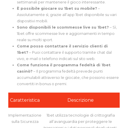
settimanali per mantenere il gioco interessante.
È possibile giocare su 1bet su mobile?
–
Assolutamente sì, grazie all’app 1bet disponibile su vari
dispositivi mobili.
Sono disponibili le scommesse live su 1bet?
– Sì,
1bet offre scommesse live e aggiornamenti in tempo
reale su molti sport.
Come posso contattare il servizio clienti di
1bet?
– Puoi contattare il supporto tramite chat dal
vivo, e-mail o telefono indicati sul sito web.
Come funziona il programma fedeltà di 1bet
casinò?
– Il programma fedeltà prevede punti
accumulabili attraverso le giocate, che possono essere
convertiti in bonus o premi.
Caratteristica
Descrizione
Implementazione
1bet utilizza tecnologie di crittografia
sulla Sicurezza
all’avanguardia per proteggere le
transazioni e i dati personali degli utenti.