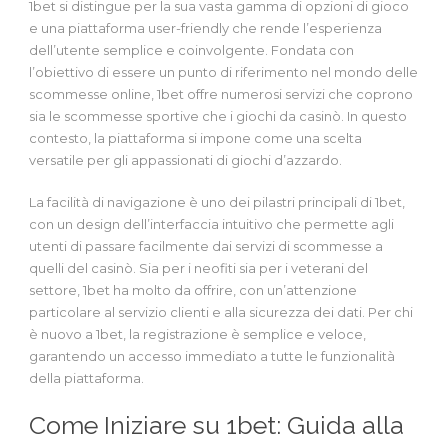
1bet si distingue per la sua vasta gamma di opzioni di gioco
e una piattaforma user-friendly che rende l’esperienza
dell’utente semplice e coinvolgente. Fondata con
l’obiettivo di essere un punto di riferimento nel mondo delle
scommesse online, 1bet offre numerosi servizi che coprono
sia le scommesse sportive che i giochi da casinò. In questo
contesto, la piattaforma si impone come una scelta
versatile per gli appassionati di giochi d’azzardo.
La facilità di navigazione è uno dei pilastri principali di 1bet,
con un design dell’interfaccia intuitivo che permette agli
utenti di passare facilmente dai servizi di scommesse a
quelli del casinò. Sia per i neofiti sia per i veterani del
settore, 1bet ha molto da offrire, con un’attenzione
particolare al servizio clienti e alla sicurezza dei dati. Per chi
è nuovo a 1bet, la registrazione è semplice e veloce,
garantendo un accesso immediato a tutte le funzionalità
della piattaforma.
Come Iniziare su 1bet: Guida alla