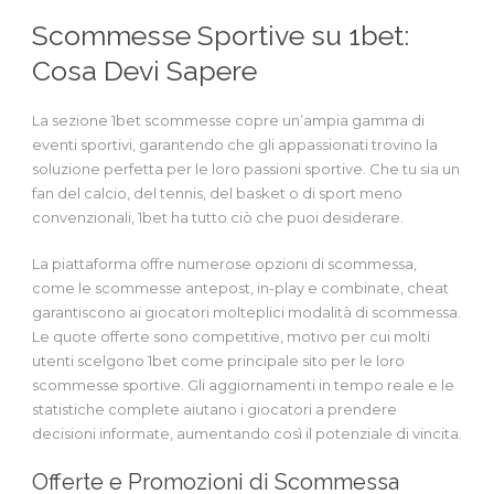
Scommesse Sportive su 1bet:
Cosa Devi Sapere
La sezione 1bet scommesse copre un’ampia gamma di
eventi sportivi, garantendo che gli appassionati trovino la
soluzione perfetta per le loro passioni sportive. Che tu sia un
fan del calcio, del tennis, del basket o di sport meno
convenzionali, 1bet ha tutto ciò che puoi desiderare.
La piattaforma offre numerose opzioni di scommessa,
come le scommesse antepost, in-play e combinate, cheat
garantiscono ai giocatori molteplici modalità di scommessa.
Le quote offerte sono competitive, motivo per cui molti
utenti scelgono 1bet come principale sito per le loro
scommesse sportive. Gli aggiornamenti in tempo reale e le
statistiche complete aiutano i giocatori a prendere
decisioni informate, aumentando così il potenziale di vincita.
Offerte e Promozioni di Scommessa