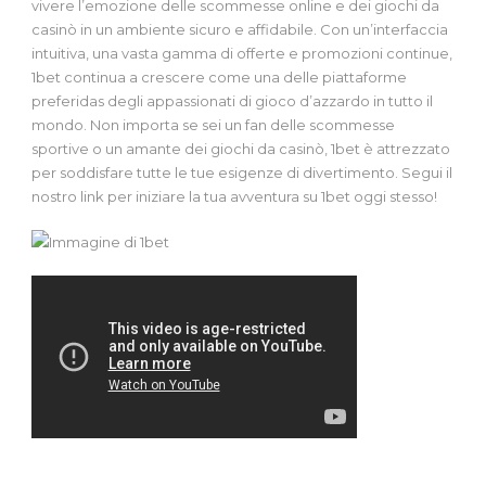
vivere l’emozione delle scommesse online e dei giochi da
casinò in un ambiente sicuro e affidabile. Con un’interfaccia
intuitiva, una vasta gamma di offerte e promozioni continue,
1bet continua a crescere come una delle piattaforme
preferidas degli appassionati di gioco d’azzardo in tutto il
mondo. Non importa se sei un fan delle scommesse
sportive o un amante dei giochi da casinò, 1bet è attrezzato
per soddisfare tutte le tue esigenze di divertimento. Segui il
nostro link per iniziare la tua avventura su 1bet oggi stesso!