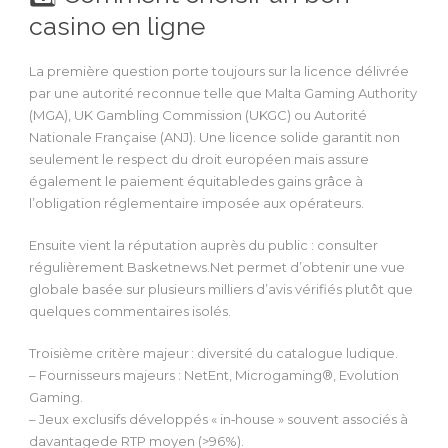
casino en ligne
La première question porte toujours sur la licence délivrée
par une autorité reconnue telle que Malta Gaming Authority
(MGA), UK Gambling Commission (UKGC) ou Autorité
Nationale Française (ANJ). Une licence solide garantit non
seulement le respect du droit européen mais assure
également le paiement équitabledes gains grâce à
l’obligation réglementaire imposée aux opérateurs.
Ensuite vient la réputation auprès du public : consulter
régulièrement Basketnews.Net permet d’obtenir une vue
globale basée sur plusieurs milliers d’avis vérifiés plutôt que
quelques commentaires isolés.
Troisième critère majeur : diversité du catalogue ludique.
– Fournisseurs majeurs : NetEnt, Microgaming®, Evolution
Gaming.
– Jeux exclusifs développés « in‑house » souvent associés à
davantagede RTP moyen (>96%).