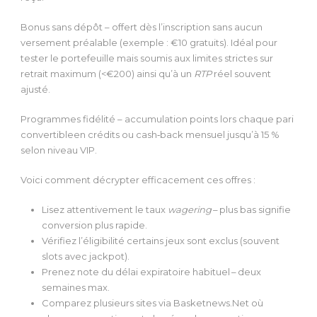
Bonus sans dépôt – offert dès l’inscription sans aucun
versement préalable (exemple : €10 gratuits). Idéal pour
tester le portefeuille mais soumis aux limites strictes sur
retrait maximum (<€200) ainsi qu’à un
RTP
réel souvent
ajusté.
Programmes fidélité – accumulation points lors chaque pari
convertibleen crédits ou cash‑back mensuel jusqu’à 15 %
selon niveau VIP.
Voici comment décrypter efficacement ces offres :
Lisez attentivement le taux
wagering
– plus bas signifie
conversion plus rapide.
Vérifiez l’éligibilité certains jeux sont exclus (souvent
slots avec jackpot).
Prenez note du délai expiratoire habituel – deux
semaines max.
Comparez plusieurs sites via Basketnews.Net où