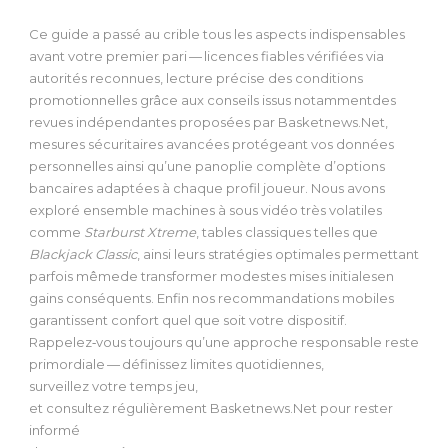
Ce guide a passé au crible tous les aspects indispensables
avant votre premier pari — licences fiables vérifiées via
autorités reconnues, lecture précise des conditions
promotionnelles grâce aux conseils issus notammentdes
revues indépendantes proposées par Basketnews.Net,
mesures sécuritaires avancées protégeant vos données
personnelles ainsi qu’une panoplie complète d’options
bancaires adaptées à chaque profil joueur.​ Nous avons
exploré ensemble machines à sous vidéo très volatiles
comme
Starburst Xtreme
, tables classiques telles que
Blackjack Classic
, ainsi leurs stratégies optimales permettant
parfois mêmede transformer modestes mises initiales​en
gains conséquents.​ Enfin nos recommandations mobiles
garantissent confort quel que soit votre dispositif.​
Rappelez‑vous toujours qu’une approche responsable reste
primordiale — définissez limites quotidiennes,
surveillez votre temps jeu,
et consultez régulièrement Basketnews.Net pour rester
informé