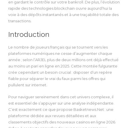
en gardant le contrôle sur votre bankroll. De plus, l’évolution
rapide des technologies blockchain ouvre aujourd’hui la
voie à des dépôts instantanés et à une traçabilité totale des
transactions.
Introduction
Le nombre de joueurs français qui se tournent vers les
plateformes numériques ne cesse d’augmenter chaque
année ; selon l’ARJEL plus de deux millions ont déjà effectué
au moins un pari en ligne en 2025. Cette montée fulgurante
crée cependant un besoin crucial : disposer d’un repère
fiable pour séparer le vrai du faux parmi les offres qui
pullulent sur internet.
Pour naviguer sereinement dans cet univers complexe, il
est essentiel de s’appuyer sur une analyse indépendante.
C’est exactement ce que propose Basketnews.Net : une
plateforme dédiée aux revues détaillées et aux
classements objectifs des nouveaux casinos en ligne 2026.