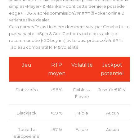
simples «Player» & «Banker» dont cette dernière possède
edge ≈ 1·06 % après commission.\n\n### 🃏 Poker online &
variantes live dealer
Cash games Texas Hold’em dominent suivi par Omaha Hi-Lo
puis variantes «Spin & Go». Gestion stricte du stacksize
recommandée (<20 buy‑ins) évite bust précoce.\n\n####
Tableau comparatif RTP & volatilité
Jeu
RTP
Volatilité
Jackpot
moyen
potentiel
Slots vidéo
≥96 %
Faible ↔︎
Jusqu’à €10 M
Élevée
Blackjack
≈99 %
Faible
Aucun
Roulette
≈97 %
Faible
Aucun
européenne