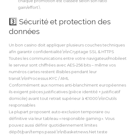
chaque promotion est classée selon son ratio
gain/effort.\
3️⃣ Sécurité et protection des
données
Un bon casino doit appliquer plusieurs couches techniques
afin garantir confidentialité.\n\nCryptage SSL & HTTPS
Toutes les communications entre votre navigateur/mobile​et
le serveur sont chiffrées avec AES‑256 bits – même vos
numéros cartes restent illisibles pendant leur
transit.\n\nProcessus KYC / AML
Conformément aux normes anti‑blanchiment européennes
ils exigent pièces justificatives (pièce identité + justificatif
domicile) avant tout retrait supérieur à €1000.\n\nOutils
responsables
La plupart proposent auto‑exclusion temporaire ou
définitive via leur tableau « responsible gaming ». Vous
pouvez aussi définir quotidiennement limites
dépôt/pari/temps passé.\n\nBasketnews.Net teste