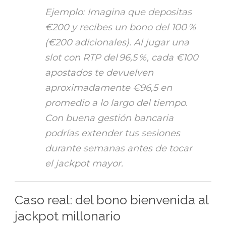
Ejemplo
: Imagina que depositas
€200 y recibes un bono del 100 %
(€200 adicionales). Al jugar una
slot con RTP del 96,5 %, cada €100
apostados te devuelven
aproximadamente €96,5 en
promedio a lo largo del tiempo.
Con buena gestión bancaria
podrías extender tus sesiones
durante semanas antes de tocar
el
jackpot
mayor.
Caso real: del bono bienvenida al
jackpot millonario