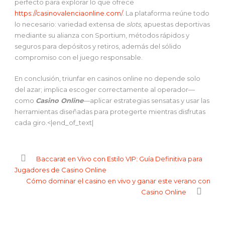
perfecto para explorar lo que ofrece
https://casinovalenciaonline.com/
. La plataforma reúne todo
lo necesario: variedad extensa de
slots
, apuestas deportivas
mediante su alianza con Sportium, métodos rápidos y
seguros para depósitos y retiros, además del sólido
compromiso con el juego responsable.
En conclusión, triunfar en casinos online no depende solo
del azar; implica escoger correctamente al operador—
como
Casino Online
—aplicar estrategias sensatas y usar las
herramientas diseñadas para protegerte mientras disfrutas
cada giro.<|end_of_text|
Baccarat en Vivo con Estilo VIP: Guía Definitiva para
Jugadores de Casino Online
Cómo dominar el casino en vivo y ganar este verano con
Casino Online