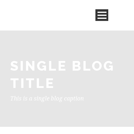
SINGLE BLOG
TITLE
This is a single blog caption