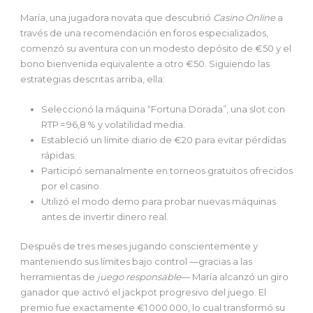
María, una jugadora novata que descubrió
Casino Online
a
través de una recomendación en foros especializados,
comenzó su aventura con un modesto depósito de €50 y el
bono bienvenida equivalente a otro €50. Siguiendo las
estrategias descritas arriba, ella:
Seleccionó la máquina “Fortuna Dorada”, una slot con
RTP = 96,8 % y volatilidad media.
login vivo500
Estableció un límite diario de €20 para evitar pérdidas
SL888
rápidas.
Pergi ke tautan
Participó semanalmente en torneos gratuitos ofrecidos
plasticcaosu.io.vn
por el casino.
login jepe500
Utilizó el modo demo para probar nuevas máquinas
antes de invertir dinero real.
Después de tres meses jugando conscientemente y
manteniendo sus límites bajo control —gracias a las
herramientas de
juego responsable
— María alcanzó un giro
ganador que activó el jackpot progresivo del juego. El
premio fue exactamente €1 000 000, lo cual transformó su