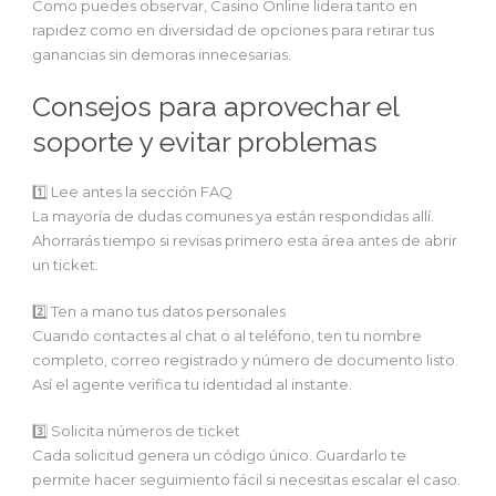
Como puedes observar, Casino Online lidera tanto en
rapidez como en diversidad de opciones para retirar tus
ganancias sin demoras innecesarias.
Consejos para aprovechar el
soporte y evitar problemas
1️⃣ Lee antes la sección FAQ
La mayoría de dudas comunes ya están respondidas allí.
Ahorrarás tiempo si revisas primero esta área antes de abrir
un ticket.
2️⃣ Ten a mano tus datos personales
Cuando contactes al chat o al teléfono, ten tu nombre
completo, correo registrado y número de documento listo.
Así el agente verifica tu identidad al instante.
3️⃣ Solicita números de ticket
Cada solicitud genera un código único. Guardarlo te
permite hacer seguimiento fácil si necesitas escalar el caso.