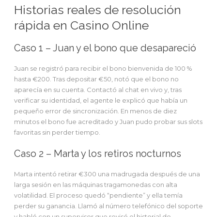
Historias reales de resolución
rápida en Casino Online
Caso 1 – Juan y el bono que desapareció
Juan se registró para recibir el bono bienvenida de 100 %
hasta €200. Tras depositar €50, notó que el bono no
aparecía en su cuenta. Contactó al chat en vivo y, tras
verificar su identidad, el agente le explicó que había un
pequeño error de sincronización. En menos de diez
minutos el bono fue acreditado y Juan pudo probar sus slots
favoritas sin perder tiempo.
Caso 2 – Marta y los retiros nocturnos
Marta intentó retirar €300 una madrugada después de una
larga sesión en las máquinas tragamonedas con alta
volatilidad. El proceso quedó “pendiente” y ella temía
perder su ganancia. Llamó al número telefónico del soporte
y habló con un supervisor que revisó el historial de