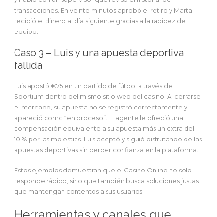
transacciones. En veinte minutos aprobó el retiro y Marta
recibió el dinero al día siguiente gracias a la rapidez del
equipo.
Caso 3 – Luis y una apuesta deportiva
fallida
Luis apostó €75 en un partido de fútbol a través de
Sportium dentro del mismo sitio web del casino. Al cerrarse
el mercado, su apuesta no se registró correctamente y
apareció como “en proceso”. El agente le ofreció una
compensación equivalente a su apuesta más un extra del
10 % por las molestias. Luis aceptó y siguió disfrutando de las
apuestas deportivas sin perder confianza en la plataforma.
Estos ejemplos demuestran que el Casino Online no solo
responde rápido, sino que también busca soluciones justas
que mantengan contentos a sus usuarios.
Herramientas y canales que