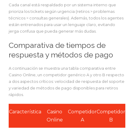
Cada canal está respaldado por un sistema interno que
prioriza los tickets según urgencia (retiros > problemas
técnicos > consultas generales). Además, todos los agentes
están entrenados para usar un lenguaje claro, evitando
jerga confusa que pueda generar más dudas.
Comparativa de tiempos de
respuesta y métodos de pago
A continuación se muestra una tabla comparativa entre
Casino Online, un competidor genérico A y otro B respecto
a dos aspectos críticos: velocidad de respuesta del soporte
y variedad de métodos de pago disponibles para retiros
rápidos.
Característica
Casino
Competidor
Competidor
Online
A
B