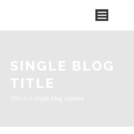
SINGLE BLOG
TITLE
This is a single blog caption