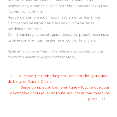
donde podrás registrar tu cuenta, reclamar tu bono
bienvenida y empezar a girar los reels o apostar tus equipos
favoritos sin demoras.
Recuerda siempre jugar responsablemente: fija límites
claros antes de iniciar cada sesión y nunca persigas
pérdidas anteriores.
Con disciplina y las estrategias adecuadas podrás maximizar
tu diversión mientras mantienes el control financiero.
(Este artículo tiene fines informativos y no constituye una
invitación directa al juego irresponsable.)
6 Estrategias Probadas para Ganar en Slots y Juegos
de Mesa en Casino Online
Guide complet du casino en ligne – Tout ce que vous
devez savoir pour jouer en toute sécurité et maximiser vos
gains