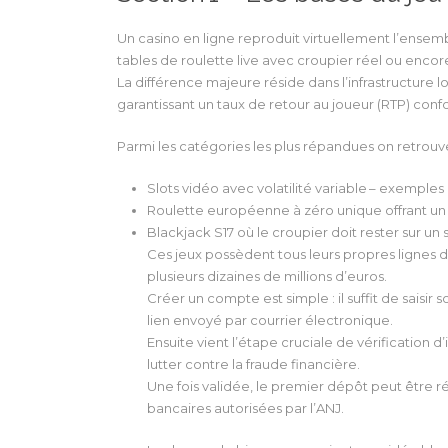
Un casino en ligne reproduit virtuellement l’ensemb
tables de roulette live avec croupier réel ou enco
La différence majeure réside dans l’infrastructure l
garantissant un taux de retour au joueur (RTP) con
Parmi les catégories les plus répandues on retrouve
Slots vidéo avec volatilité variable – exemples 
Roulette européenne à zéro unique offrant un 
Blackjack S17 où le croupier doit rester sur un so
Ces jeux possèdent tous leurs propres lignes d
plusieurs dizaines de millions d’euros.
Créer un compte est simple : il suffit de saisir 
lien envoyé par courrier électronique.
Ensuite vient l’étape cruciale de vérification d
lutter contre la fraude financière.
Une fois validée, le premier dépôt peut être r
bancaires autorisées par l’ANJ.