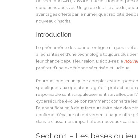
délivrée par l’ANJ, s’assurer que les données pers
conditions abusives. Un guide détaillé aide le joue
avantages offerts par le numérique : rapidité des d
nouveaux inscrits.
Introduction
Le phénomène des casinos en ligne n’a jamais été a
alléchantes et d’une technologie toujours plus per
leur chance depuis leur salon. Découvrez le
nouvea
profiter d’une expérience sécurisée et ludique.
Pourquoi publier un guide complet est indispensab
spécifiques aux opérateurs agréés : protection du p
responsable sont scrupuleusement surveillés par l
cybersécurité évolue constamment ; connaître les 
l’authentification à deux facteurs évite bien des 
confirmé d’évaluer objectivement chaque offre grâ
dans le classement impartial des nouveaux casinos 
Section 1 – Les bases du jeu