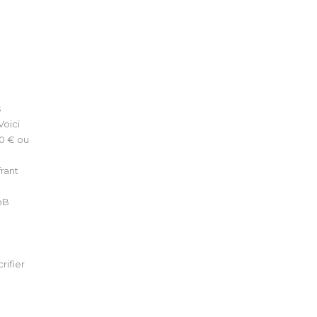
s
Voici
00 € ou
frant
oB
rifier