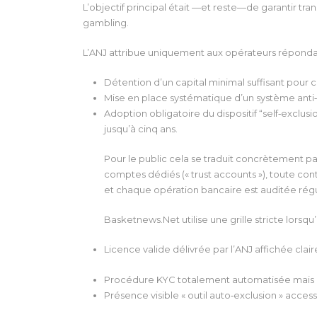
L’objectif principal était —et reste—de garantir tra
gambling.
L’ANJ attribue uniquement aux opérateurs répondan
Détention d’un capital minimal suffisant pour co
Mise en place systématique d’un système anti‑
Adoption obligatoire du dispositif “self‑exclu
jusqu’à cinq ans.
Pour le public cela se traduit concrètement p
comptes dédiés (« trust accounts »), toute con
et chaque opération bancaire est auditée réguli
Basketnews.Net utilise une grille stricte lorsqu’
Licence valide délivrée par l’ANJ affichée clai
Procédure KYC totalement automatisée mais 
Présence visible « outil auto‑exclusion » access
Universitas Achmad Yani