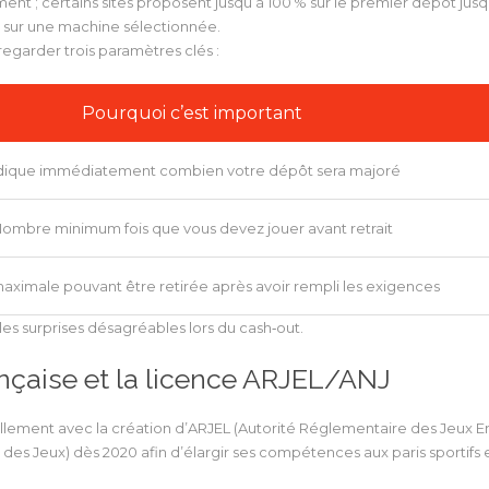
nt ; certains sites proposent jusqu’à 100 % sur le premier dépôt jusq
 sur une machine sélectionnée.
regarder trois paramètres clés :
Pourquoi c’est important
dique immédiatement combien votre dépôt sera majoré
ombre minimum fois que vous devez jouer avant retrait
maximale pouvant être retirée après avoir rempli les exigences
es surprises désagréables lors du cash‑out.
rançaise et la licence ARJEL/ANJ
iellement avec la création d’ARJEL (Autorité Réglementaire des Jeux E
e des Jeux) dès 2020 afin d’élargir ses compétences aux paris sportifs e