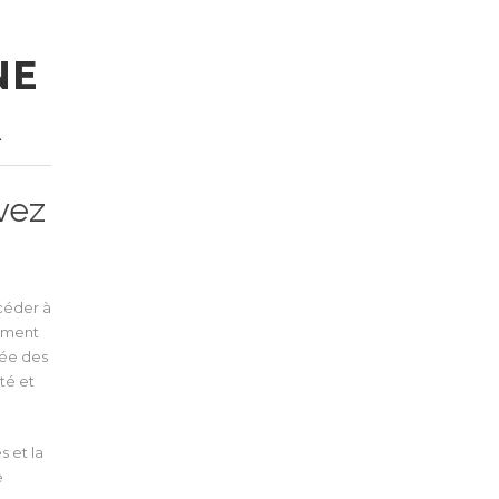
NE
R
vez
céder à
sement
née des
té et
s et la
e