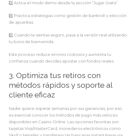
3️⃣ Activa el modo demo desde la sección “Jugar Gratis”.
4️⃣ Practica estrategias como gestión de bankroll o elección
de apuestas.
5️⃣ Cuando te sientas seguro, pasa a la versión real utilizando
tu bono de bienvenida.
Este proceso reduce errores costosos y aumenta tu
confianza cuando decides apostar con fondos reales.
3. Optimiza tus retiros con
métodos rápidos y soporte al
cliente eficaz
Nadie quiere esperar semanas por sus ganancias; por eso
es esencial conocer los métodos de pago más veloces
disponibles en Casino Online. Las opciones favoritas son
tarjetas Visa/MasterCard, monederos electrónicos como
Skrill o Neteller y transferencias bancarias instantáneas via