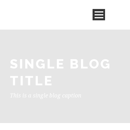
SINGLE BLOG
TITLE
This is a single blog caption