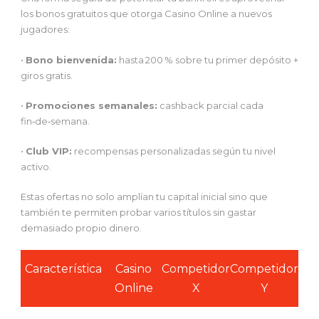
los bonos gratuitos que otorga Casino Online a nuevos
jugadores:
•
Bono bienvenida:
hasta 200 % sobre tu primer depósito +
giros gratis.
Universitas Achmad Yani
AK Phone
•
Promociones semanales:
cashback parcial cada
Live Draw SGP 6D
fin‑de‑semana.
•
Club VIP:
recompensas personalizadas según tu nivel
activo.
Estas ofertas no solo amplían tu capital inicial sino que
también te permiten probar varios títulos sin gastar
demasiado propio dinero.
Característica
Casino
Competidor
Competidor
Online
X
Y