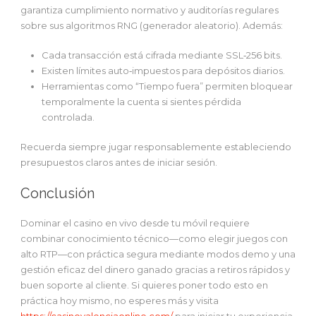
garantiza cumplimiento normativo y auditorías regulares
sobre sus algoritmos RNG (generador aleatorio). Además:
Cada transacción está cifrada mediante SSL‑256 bits.
Existen límites auto‑impuestos para depósitos diarios.
Herramientas como “Tiempo fuera” permiten bloquear
temporalmente la cuenta si sientes pérdida
controlada.
Recuerda siempre jugar responsablemente estableciendo
presupuestos claros antes de iniciar sesión.
Conclusión
Dominar el casino en vivo desde tu móvil requiere
combinar conocimiento técnico—como elegir juegos con
alto RTP—con práctica segura mediante modos demo y una
gestión eficaz del dinero ganado gracias a retiros rápidos y
buen soporte al cliente. Si quieres poner todo esto en
práctica hoy mismo, no esperes más y visita