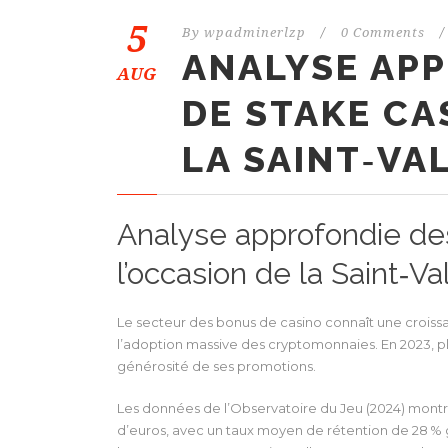
5
By
wpadminerlzp
/
0 Comments
/
ANALYSE AP
AUG
DE STAKE CA
LA SAINT‑VA
Analyse approfondie de
l’occasion de la Saint‑Va
Le secteur des bonus de casino connaît une croissa
l’adoption massive des cryptomonnaies. En 2023, pl
générosité de ses promotions.
Les données de l’Observatoire du Jeu (2024) montren
d’euros, avec un taux moyen de rétention de 28 % gr