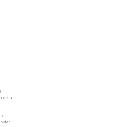
t
n de la
ards
nnier :