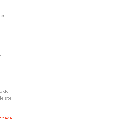
jeu
a
re de
le site
Stake