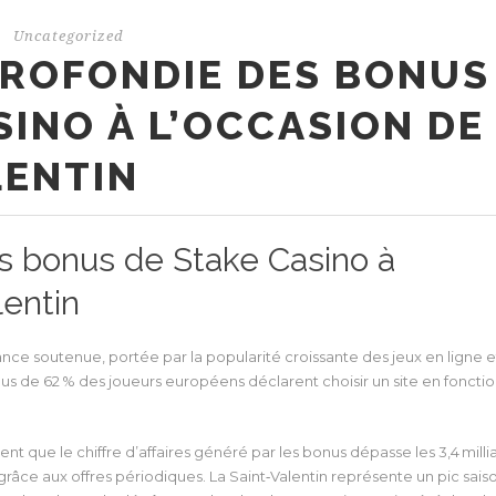
Uncategorized
PROFONDIE DES BONUS
SINO À L’OCCASION DE
LENTIN
s bonus de Stake Casino à
lentin
nce soutenue, portée par la popularité croissante des jeux en ligne e
us de 62 % des joueurs européens déclarent choisir un site en fonctio
t que le chiffre d’affaires généré par les bonus dépasse les 3,4 milli
âce aux offres périodiques. La Saint‑Valentin représente un pic saiso