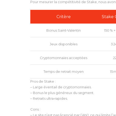
Pour mesurer la compétitivité de Stake, nous avons c
Critère
Stake 
Bonus Saint‑Valentin
150 % +
Jeux disponibles
3 2
Cryptomonnaies acceptées
2
Temps de retrait moyen
15 
Pros de Stake :
– Large éventail de cryptomonnaies.
– Bonus le plus généreux du segment.
– Retraits ultra‑rapides.
Cons :
– Le site n’est pas licencié par l’ANJ, ce qui limite l’