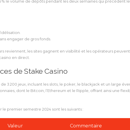
% le volume de dépôts pendant les deux semaines qui précèdent le
idélisation.
 sans engager de gros fonds.
s reviennent, les sites gagnent en visibilité et les opérateurs peuvent
asino en direct.
nces de Stake Casino
 3 200 jeux, incluant les slots, le poker, le blackjack et un large éve
naies, dont le Bitcoin, l’Ethereum et le Ripple, offrant ainsi une flexib
 le premier semestre 2024 sont les suivants :
Valeur
Commentaire