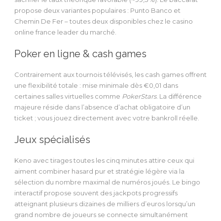
propose deux variantes populaires : Punto Banco et
Chemin De Fer – toutes deux disponibles chez le casino
online france leader du marché.
Poker en ligne & cash games
Contrairement aux tournois télévisés, les cash games offrent
une flexibilité totale : mise minimale dès €0,01 dans
certaines salles virtuelles comme
PokerStars
. La différence
majeure réside dans l’absence d’achat obligatoire d’un
ticket ; vous jouez directement avec votre bankroll réelle.
Jeux spécialisés
Keno avec tirages toutes les cinq minutes attire ceux qui
aiment combiner hasard pur et stratégie légère via la
sélection du nombre maximal de numéros joués. Le bingo
interactif propose souvent des jackpots progressifs
atteignant plusieurs dizaines de milliers d’euros lorsqu’un
grand nombre de joueurs se connecte simultanément