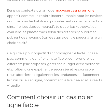
variété des paiements et la qualité du service client.
Dans ce contexte dynamique,
nouveau casino en ligne
apparaît comme un repère incontournable pour les novices
comme pour les habitués qui souhaitent s’informer avant de
s’inscrire. Les sites comparatifs tels que Basketnews.Net
évaluent les plateformes selon des critères rigoureux et
publient des revues détaillées qui aident le joueur à faire un
choix éclairé.
Ce guide a pour objectif d’accompagner le lecteur pas à
pas : comment identifier un site fiable, comprendre les
différents jeux proposés, gérer son budget avec méthode
et profiter d’une expérience sécurisée et responsable.
Nous aborderons également les tendances qui façonnent
le futur du jeu en ligne, notamment le live dealer et la réalité
virtuelle.
Comment choisir un casino en
ligne fiable