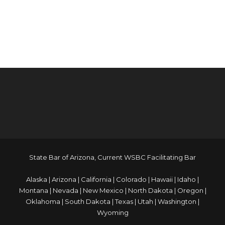
State Bar of Arizona, Current WSBC Facilitating Bar
Alaska | Arizona | California | Colorado | Hawaii | Idaho |
Montana | Nevada | New Mexico | North Dakota | Oregon |
Oklahoma | South Dakota | Texas | Utah | Washington |
Wyoming