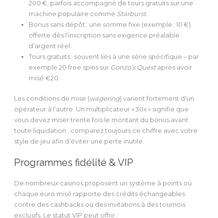
200 €, parfois accompagné de tours gratuits sur une
machine populaire comme
Starburst
.
Bonus sans dépôt : une somme fixe (exemple : 10 €)
offerte dès l’inscription sans exigence préalable
d’argent réel.
Tours gratuits : souvent liés à une série spécifique – par
exemple 20 free spins sur
Gonzo’s Quest
après avoir
misé €20.
Les conditions de mise (
wagering
) varient fortement d’un
opérateur à l’autre. Un multiplicateur « 30x » signifie que
vous devez miser trente fois le montant du bonus avant
toute liquidation ; comparez toujours ce chiffre avec votre
style de jeu afin d’éviter une perte inutile.
Programmes fidélité & VIP
De nombreux casinos proposent un système à points où
chaque euro misé rapporte des crédits échangeables
contre des cashbacks ou des invitations à des tournois
exclusifs. Le statut VIP peut offrir :