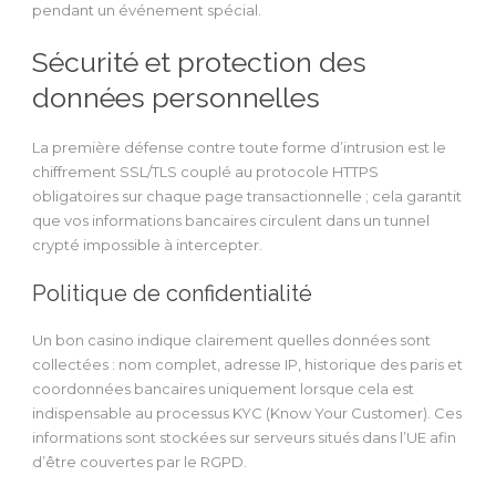
pendant un événement spécial.
Sécurité et protection des
données personnelles
La première défense contre toute forme d’intrusion est le
chiffrement SSL/TLS couplé au protocole HTTPS
obligatoires sur chaque page transactionnelle ; cela garantit
que vos informations bancaires circulent dans un tunnel
crypté impossible à intercepter.
Politique de confidentialité
Un bon casino indique clairement quelles données sont
collectées : nom complet, adresse IP, historique des paris et
coordonnées bancaires uniquement lorsque cela est
indispensable au processus KYC (Know Your Customer). Ces
informations sont stockées sur serveurs situés dans l’UE afin
d’être couvertes par le RGPD.