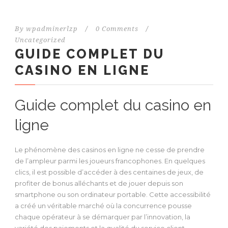
By
wpadminerlzp
/
0 Comments
/
Uncategorized
GUIDE COMPLET DU
CASINO EN LIGNE
Guide complet du casino en
ligne
Le phénomène des casinos en ligne ne cesse de prendre
de l’ampleur parmi les joueurs francophones. En quelques
clics, il est possible d’accéder à des centaines de jeux, de
profiter de bonus alléchants et de jouer depuis son
smartphone ou son ordinateur portable. Cette accessibilité
a créé un véritable marché où la concurrence pousse
chaque opérateur à se démarquer par l’innovation, la