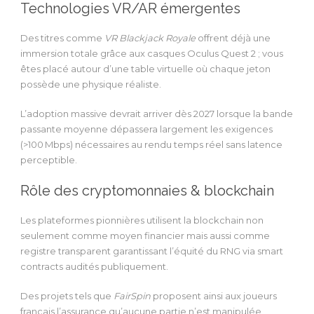
Technologies VR/AR émergentes
Des titres comme
VR Blackjack Royale
offrent déjà une
immersion totale grâce aux casques Oculus Quest 2 ; vous
êtes placé autour d’une table virtuelle où chaque jeton
possède une physique réaliste.
L’adoption massive devrait arriver dès 2027 lorsque la bande
passante moyenne dépassera largement les exigences
(>100 Mbps) nécessaires au rendu temps réel sans latence
perceptible.
Rôle des cryptomonnaies & blockchain
Les plateformes pionnières utilisent la blockchain non
seulement comme moyen financier mais aussi comme
registre transparent garantissant l’équité du RNG via smart
contracts audités publiquement.
Des projets tels que
FairSpin
proposent ainsi aux joueurs
français l’assurance qu’aucune partie n’est manipulée