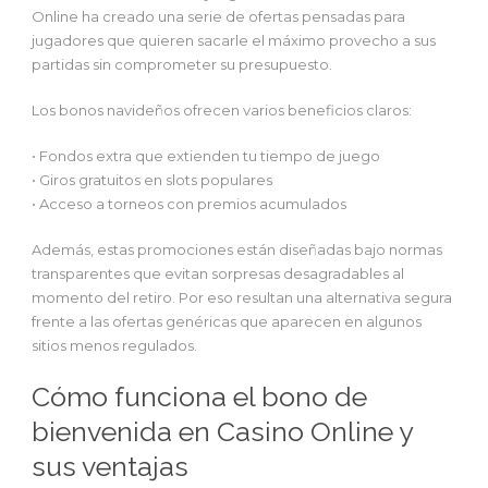
Online ha creado una serie de ofertas pensadas para
jugadores que quieren sacarle el máximo provecho a sus
partidas sin comprometer su presupuesto.
Los bonos navideños ofrecen varios beneficios claros:
• Fondos extra que extienden tu tiempo de juego
• Giros gratuitos en slots populares
• Acceso a torneos con premios acumulados
Además, estas promociones están diseñadas bajo normas
transparentes que evitan sorpresas desagradables al
momento del retiro. Por eso resultan una alternativa segura
frente a las ofertas genéricas que aparecen en algunos
sitios menos regulados.
Cómo funciona el bono de
bienvenida en Casino Online y
sus ventajas