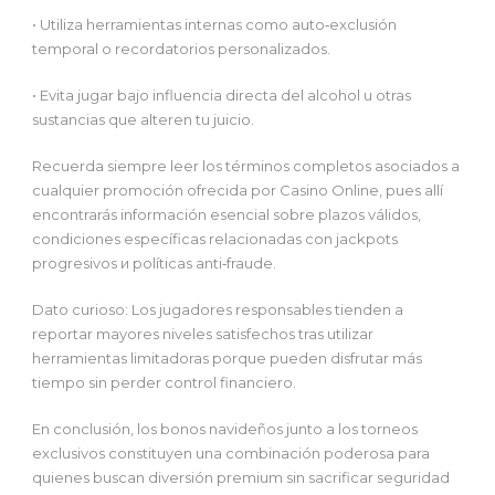
• Utiliza herramientas internas como auto‑exclusión
temporal o recordatorios personalizados.
• Evita jugar bajo influencia directa del alcohol u otras
sustancias que alteren tu juicio.
Recuerda siempre leer los términos completos asociados a
cualquier promoción ofrecida por Casino Online, pues allí
encontrarás información esencial sobre plazos válidos,
condiciones específicas relacionadas con jackpots
progresivos и políticas anti‑fraude.
Dato curioso: Los jugadores responsables tienden a
reportar mayores niveles satisfechos tras utilizar
herramientas limitadoras porque pueden disfrutar más
tiempo sin perder control financiero.
En conclusión, los bonos navideños junto a los torneos
exclusivos constituyen una combinación poderosa para
quienes buscan diversión premium sin sacrificar seguridad