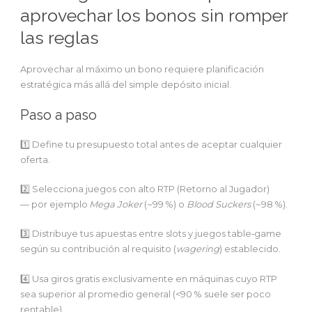
aprovechar los bonos sin romper
las reglas
Aprovechar al máximo un bono requiere planificación
estratégica más allá del simple depósito inicial.
Paso a paso
1️⃣ Define tu presupuesto total antes de aceptar cualquier
oferta.
2️⃣ Selecciona juegos con alto RTP (Retorno al Jugador)
— por ejemplo
Mega Joker
(~99 %) o
Blood Suckers
(~98 %).
3️⃣ Distribuye tus apuestas entre slots y juegos table‑game
según su contribución al requisito (
wagering
) establecido.
4️⃣ Usa giros gratis exclusivamente en máquinas cuyo RTP
sea superior al promedio general (<90 % suele ser poco
ampme.dev
rentable).