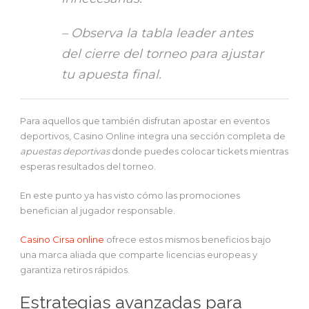
– Observa la tabla leader antes
del cierre del torneo para ajustar
tu apuesta final.
Para aquellos que también disfrutan apostar en eventos
deportivos, Casino Online integra una sección completa de
apuestas deportivas
donde puedes colocar tickets mientras
esperas resultados del torneo.
En este punto ya has visto cómo las promociones
benefician al jugador responsable.
Casino Cirsa online
ofrece estos mismos beneficios bajo
una marca aliada que comparte licencias europeas y
garantiza retiros rápidos.
Estrategias avanzadas para