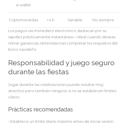
e‑wallet
Criptomonedas
< 4 h
Variable
No siempre
Los pagos vía monedero electrónico destacan por su
rapidez prácticamente instantánea​​ — ideal cuando deseas
retirar ganancias obtenidas tras completar los requisitos del
bono navideño.
Responsabilidad y juego seguro
durante las fiestas
Jugar durante las celebraciones puede resultar muy
atractivo pero también riesgoso si no se establecen límites
claros.
Prácticas recomendadas
• Establece un límite diario máximo antes de iniciar sesión.