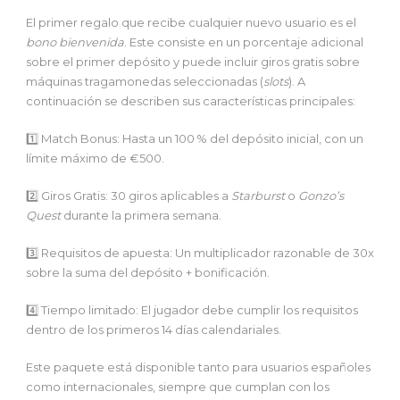
El primer regalo que recibe cualquier nuevo usuario es el
bono bienvenida
. Este consiste en un porcentaje adicional
sobre el primer depósito y puede incluir giros gratis sobre
máquinas tragamonedas seleccionadas (
slots
). A
continuación se describen sus características principales:
1️⃣ Match Bonus: Hasta un 100 % del depósito inicial, con un
límite máximo de €500.
2️⃣ Giros Gratis: 30 giros aplicables a
Starburst
o
Gonzo’s
Quest
durante la primera semana.
3️⃣ Requisitos de apuesta: Un multiplicador razonable de 30x
sobre la suma del depósito + bonificación.
4️⃣ Tiempo limitado: El jugador debe cumplir los requisitos
dentro de los primeros 14 días calendariales.
Este paquete está disponible tanto para usuarios españoles
como internacionales, siempre que cumplan con los