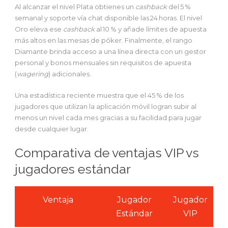
Al alcanzar el nivel Plata obtienes un
cashback
del 5 %
semanal y soporte vía chat disponible las 24 horas. El nivel
Oro eleva ese
cashback
al 10 % y añade límites de apuesta
más altos en las mesas de póker. Finalmente, el rango
Diamante brinda acceso a una línea directa con un gestor
personal y bonos mensuales sin requisitos de apuesta
(
wagering
) adicionales.
Una estadística reciente muestra que el 45 % de los
jugadores que utilizan la aplicación móvil logran subir al
menos un nivel cada mes gracias a su facilidad para jugar
desde cualquier lugar.
Comparativa de ventajas VIP vs
jugadores estándar
Ventaja
Jugador
Jugador
Estándar
VIP