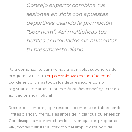
Consejo experto: combina tus
sesiones en slots con apuestas
deportivas usando la promoción
“Sportium”. Así multiplicas tus
puntos acumulados sin aumentar
tu presupuesto diario.
Para comenzar tu camino hacia los niveles superiores del
programa VIP, visita
https://casinovalenciaonline.com/
donde encontrarás todos los detalles sobre cómo
registrarte, reclamar tu primer
bono bienvenida
y activar la
aplicación móvil oficial.
Recuerda siempre jugar responsablemente estableciendo
límites diarios y mensuales antes de iniciar cualquier sesión.
Con disciplina y aprovechando las ventajas del programa
VIP, podrás disfrutar al máximo del amplio catálogo de