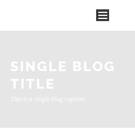
SINGLE BLOG
TITLE
This is a single blog caption