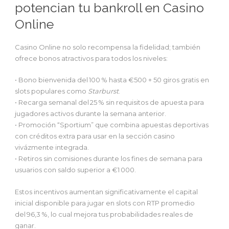
potencian tu bankroll en Casino
Online
Casino Online no solo recompensa la fidelidad; también
ofrece bonos atractivos para todos los niveles:
• Bono bienvenida del 100 % hasta €500 + 50 giros gratis en
slots populares como
Starburst
.
• Recarga semanal del 25 % sin requisitos de apuesta para
jugadores activos durante la semana anterior.
• Promoción “Sportium” que combina apuestas deportivas
con créditos extra para usar en la sección casino
vivázmente integrada.
• Retiros sin comisiones durante los fines de semana para
usuarios con saldo superior a €1 000.
Estos incentivos aumentan significativamente el capital
inicial disponible para jugar en slots con RTP promedio
We are Olimpia
del 96,3 %, lo cual mejora tus probabilidades reales de
ampme.dev
ganar.