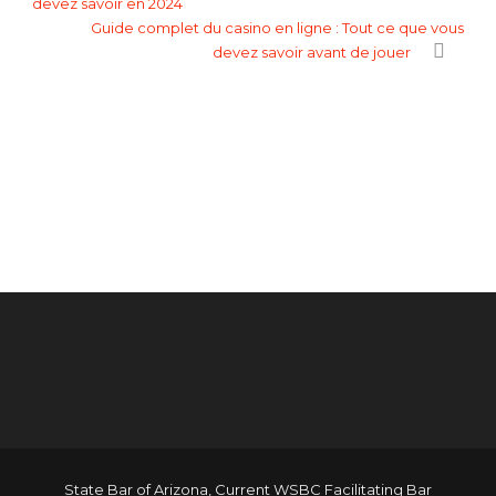
devez savoir en 2024
Guide complet du casino en ligne : Tout ce que vous
devez savoir avant de jouer
State Bar of Arizona, Current WSBC Facilitating Bar