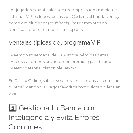
Los jugadores habituales son recompensados mediante
sistemas VIP o clubes exclusivos. Cada nivel brinda ventajas
como devoluciones (
cashback
), límites mayores en
bonificaciones o retiradas ultra rápidas.
Ventajas típicas del programa VIP
• Reembolso semanal del 10 % sobre pérdidas netas.
• Acceso a torneos privados con premios garantizados.
• Asesor personal disponible las‑24h.
En Casino Online, subir niveles es sencillo: basta acumular
puntos jugando tus juegos favoritos como slots o ruleta en
vivo.
5️⃣ Gestiona tu Banca con
Inteligencia y Evita Errores
Este Line
Comunes
ITBM Balikdiwa
Tentang kami