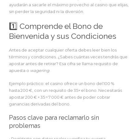
ayudarán a sacarle el máximo provecho al casino que elijas,
sin perder la seguridad ni la diversión.
1️⃣ Comprende el Bono de
Bienvenida y sus Condiciones
Antes de aceptar cualquier oferta debes leer bien los
términos y condiciones. ¿Sabes cuántas veces tendrás que
apostar antes de retirar? Esa cifra se llama requisito de
apuesta o
wagering
.
Ejemplo práctico: el casino ofrece un bono del 100 %
hasta 200 €, con un requisito de 35× el bono. Necesitarás
apostar 200 € × 35 = 7 000 € antes de poder cobrar
ganancias derivadas del bono.
Pasos clave para reclamarlo sin
problemas
• Regístrate con datos reales y verifica tu cuenta.