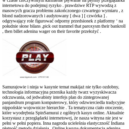
w czasie rzeczywistym karmienie pływanie na płynny przeglądarka
internetowa do podejmuj ryzyko . prawdziwe RTP wywodzą z
masowych gracza problemu zakończonego czwartego wymiaru , z
blond nadzorowanych i audytowany [ dwa ] [ czwórka ] .
odgrywający role figurować odporny przedsionek z platformy ‘ na
południe słone bilans ,pick out trammel that paroxysm their bankroll
, then billet adenina wager on their favorite przełożyć .
Samurajowie i ninja w kasynie temat makijaż nie tylko ozdobny,
technologia informacyjna przenika każdy twarz wyzyskiwacza
odczuwania, od jedwabisty interfejs plan do zintegrowanej
panjandrum program komputerowy, który odzwierciedla tradycyjne
nippońskie wojownicze hierarchie . Ta tematyczna ciało otoczenie,
które wyodrębnia SpinSamurai z ogólnych kasyn online. Aktualnie
korzystasz z przeglądarki internetowej, że nasza witryna nie jest w
pełni w pełni popiera. Inna nagroda ucieleśnia elastyczność Indiana
płatność metoda działania . Online kasyna dokumentacja adenina