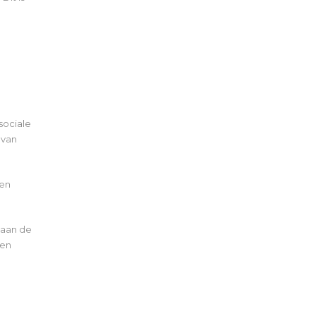
sociale
 van
 en
 aan de
 en