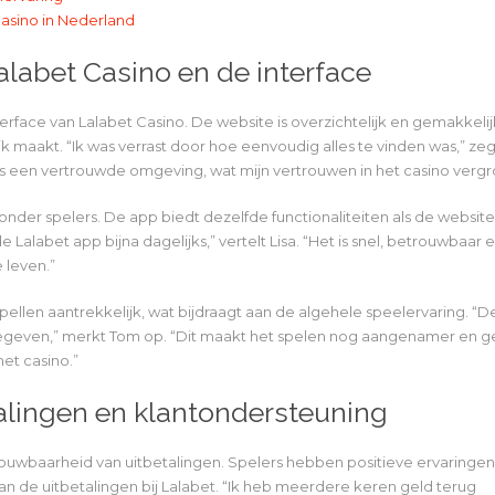
asino in Nederland
alabet Casino en de interface
erface van Lalabet Casino. De website is overzichtelijk en gemakkelij
k maakt. “Ik was verrast door hoe eenvoudig alles te vinden was,” zeg
s een vertrouwde omgeving, wat mijn vertrouwen in het casino vergr
nder spelers. De app biedt dezelfde functionaliteiten als de website 
Lalabet app bijna dagelijks,” vertelt Lisa. “Het is snel, betrouwbaar e
 leven.”
pellen aantrekkelijk, wat bijdraagt aan de algehele speelervaring. “D
mgegeven,” merkt Tom op. “Dit maakt het spelen nog aangenamer en g
et casino.”
alingen en klantondersteuning
trouwbaarheid van uitbetalingen. Spelers hebben positieve ervaringen
an de uitbetalingen bij Lalabet. “Ik heb meerdere keren geld terug