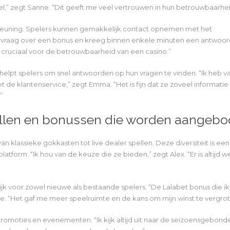
el,” zegt Sanne. “Dit geeft me veel vertrouwen in hun betrouwbaarhei
teuning. Spelers kunnen gemakkelijk contact opnemen met het
en vraag over een bonus en kreeg binnen enkele minuten een antwoor
is cruciaal voor de betrouwbaarheid van een casino.”
helpt spelers om snel antwoorden op hun vragen te vinden. “Ik heb v
e klantenservice,” zegt Emma. “Het is fijn dat ze zoveel informatie
”
ellen en bonussen die worden aangeb
an klassieke gokkasten tot live dealer spellen. Deze diversiteit is ee
form. “Ik hou van de keuze die ze bieden,” zegt Alex. “Er is altijd we
ijk voor zowel nieuwe als bestaande spelers. “De Lalabet bonus die i
phie. “Het gaf me meer speelruimte en de kans om mijn winst te vergrot
romoties en evenementen. “Ik kijk altijd uit naar de seizoensgebond