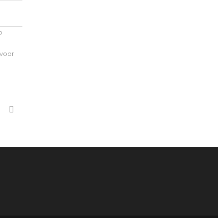
p
 voor