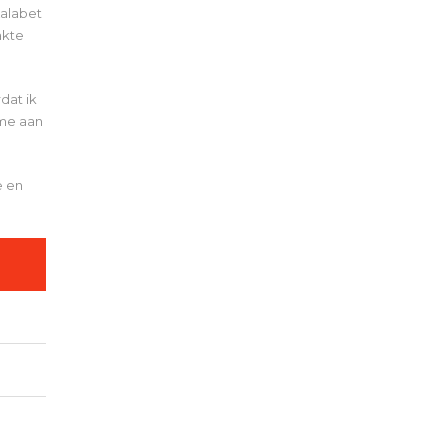
Lalabet
akte
dat ik
 me aan
e en