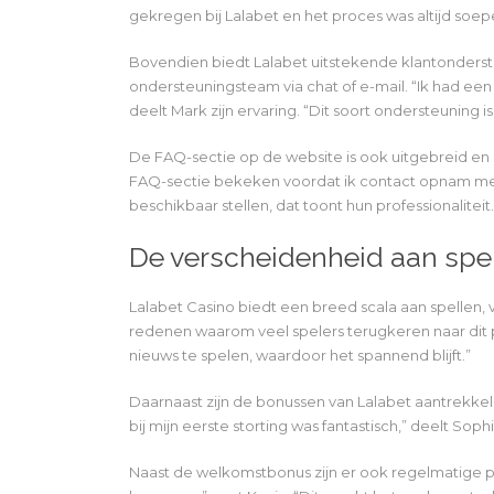
gekregen bij Lalabet en het proces was altijd soep
Bovendien biedt Lalabet uitstekende klantonders
ondersteuningsteam via chat of e-mail. “Ik had e
deelt Mark zijn ervaring. “Dit soort ondersteuning 
De FAQ-sectie op de website is ook uitgebreid en 
FAQ-sectie bekeken voordat ik contact opnam met d
beschikbaar stellen, dat toont hun professionaliteit.
De verscheidenheid aan sp
Lalabet Casino biedt een breed scala aan spellen, v
redenen waarom veel spelers terugkeren naar dit plat
nieuws te spelen, waardoor het spannend blijft.”
Daarnaast zijn de bonussen van Lalabet aantrekkel
bij mijn eerste storting was fantastisch,” deelt So
Naast de welkomstbonus zijn er ook regelmatige p