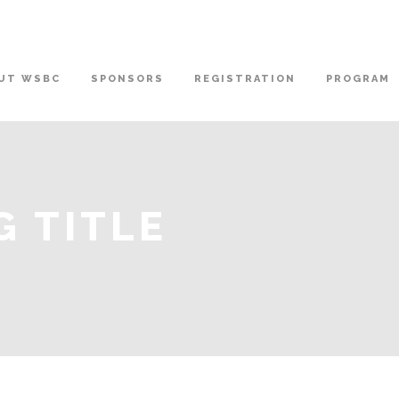
UT WSBC
SPONSORS
REGISTRATION
PROGRAM
G TITLE