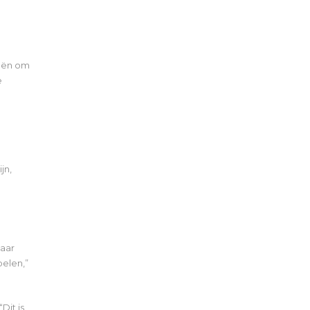
ieën om
e
jn,
maar
pelen,”
Dit is