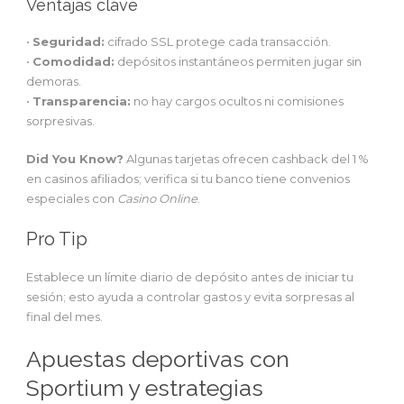
Ventajas clave
•
Seguridad:
cifrado SSL protege cada transacción.
•
Comodidad:
depósitos instantáneos permiten jugar sin
demoras.
•
Transparencia:
no hay cargos ocultos ni comisiones
sorpresivas.
Did You Know?
Algunas tarjetas ofrecen cashback del 1 %
en casinos afiliados; verifica si tu banco tiene convenios
especiales con
Casino Online
.
Pro Tip
login fulltoto
Establece un límite diario de depósito antes de iniciar tu
plasticcaosu.io.vn
sesión; esto ayuda a controlar gastos y evita sorpresas al
login olbwin
final del mes.
Apuestas deportivas con
Sportium y estrategias