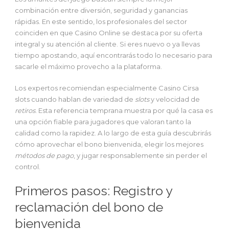
combinación entre diversión, seguridad y ganancias
rápidas. En este sentido, los profesionales del sector
coinciden en que Casino Online se destaca por su oferta
integral y su atención al cliente. Si eres nuevo o ya llevas
tiempo apostando, aquí encontrarás todo lo necesario para
sacarle el máximo provecho a la plataforma.
Los expertos recomiendan especialmente Casino Cirsa
slots cuando hablan de variedad de
slots
y velocidad de
retiros
. Esta referencia temprana muestra por qué la casa es
una opción fiable para jugadores que valoran tanto la
calidad como la rapidez. A lo largo de esta guía descubrirás
cómo aprovechar el bono bienvenida, elegir los mejores
métodos de pago
, y jugar responsablemente sin perder el
control.
Primeros pasos: Registro y
reclamación del bono de
bienvenida