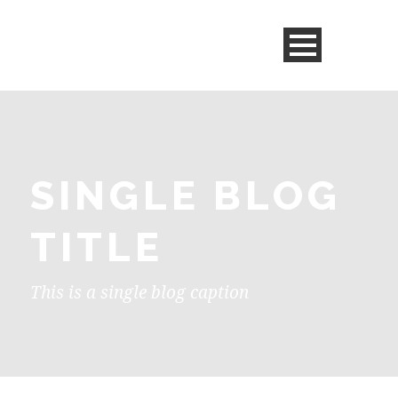
SINGLE BLOG
TITLE
This is a single blog caption