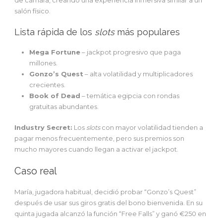
de cámara, creando una experiencia inmersiva similar a un
salón físico.
Lista rápida de los
slots
más populares
Mega Fortune
– jackpot progresivo que paga
millones.
Gonzo’s Quest
– alta volatilidad y multiplicadores
crecientes.
Book of Dead
– temática egipcia con rondas
gratuitas abundantes.
Industry Secret:
Los
slots
con mayor volatilidad tienden a
pagar menos frecuentemente, pero sus premios son
mucho mayores cuando llegan a activar el jackpot.
Caso real
María, jugadora habitual, decidió probar “Gonzo’s Quest”
después de usar sus giros gratis del bono bienvenida. En su
quinta jugada alcanzó la función “Free Falls” y ganó €250 en