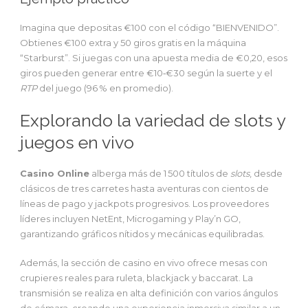
Imagina que depositas €100 con el código “BIENVENIDO”.
Obtienes €100 extra y 50 giros gratis en la máquina
“Starburst”. Si juegas con una apuesta media de €0,20, esos
giros pueden generar entre €10‑€30 según la suerte y el
RTP
del juego (96 % en promedio).
Explorando la variedad de slots y
juegos en vivo
Casino Online
alberga más de 1 500 títulos de
slots
, desde
clásicos de tres carretes hasta aventuras con cientos de
líneas de pago y jackpots progresivos. Los proveedores
líderes incluyen NetEnt, Microgaming y Play’n GO,
garantizando gráficos nítidos y mecánicas equilibradas.
Además, la sección de casino en vivo ofrece mesas con
crupieres reales para ruleta, blackjack y baccarat. La
transmisión se realiza en alta definición con varios ángulos