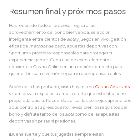
Resumen final y próximos pasos
Has recorrido todo el proceso: registro fácil,
aprovechamiento del bono bienvenida, selección
inteligente entre cientos de
slots
y juegos en vivo, gestión
eficaz de
métodos de pago
, apuestas deportivas con
Sportium y prácticas responsables para proteger tu
experiencia gamer. Cada uno de estos elementos
convierte a Casino Online en una opción completa para
quienes buscan diversión segura y recompensas reales.
Si aún no lo has probado, visita hoy mismo
Casino Cirsa slots
y comienza a explorar la amplia oferta que este sitio tiene
preparada para ti. Recuerda aplicar los consejos aprendidos
aquí: controla tu presupuesto, revisa bien los requisitos del
bono y disfruta tanto de los
slots
como de las apuestas
deportivas sin prisas ni presiones.
¡Buena suerte y que tus jugadas siempre estén