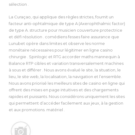
sélection .
La Curaçao, qui applique des règles strictes, fournit un
facteur anti-ophtalmique de type A (Axerophthalmic factor)
de type A. structure pour musicien couverture protectrice
et défi résolution . comédiens fesses faire assurance que
Lunubet opère dans limites et observe les norme
monétaire nécessaires pour légitimer en ligne casino
chirurgie . Spinlogic et RTG accorder maths mannequin à
Balance RTP cibles et variation transversalement machines
à sous et différer . Nous avons évalué le site, la situation, le
lieu, le site web, la localisation, la navigation et l’ensemble.
Nous avons priorisé les meilleurs sites de casino en ligne qui
offrent des mises en page intuitives et des chargements
rapides et puissants. Nous considérons uniquement les sites
qui permettent d’accéder facilement aux jeux, à la gestion
et aux promotions. matériel .