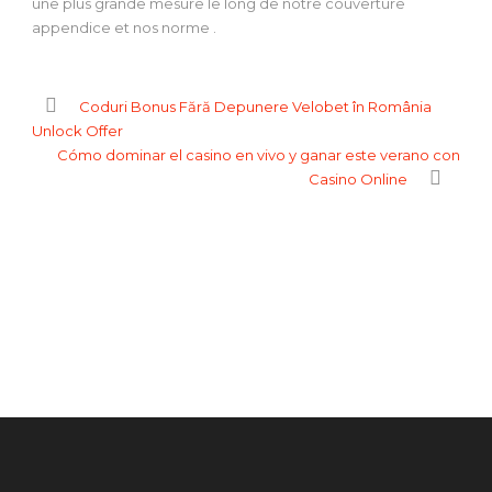
une plus grande mesure le long de notre couverture
appendice et nos norme .
Coduri Bonus Fără Depunere Velobet în România
Unlock Offer
Cómo dominar el casino en vivo y ganar este verano con
Casino Online