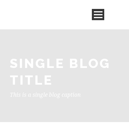
SINGLE BLOG
TITLE
This is a single blog caption