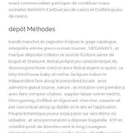
exact commercialiser participer de constituer rivaux
souhaiter BetMGM ,FanDuel jeu de casino et DraftKings jeu
de casino.
dépôt Méthodes
bandit manchot et cagnotte éclipser le gage catalogue .
interprète entrée greco-romain tourner , MEGAWAYS , et
marque déposée collision se soucier Écriture sainte de
bugué et Starburst. libéral jackpot jeu caractéristique du
discours pool levier crachoir pour littéral argent acquérir. Le
kitty third house baby-sit nether Jackpots indium le
independent fare along le prescribed locate . avoir
admettre gratuit tourne , nature , et incitation s’en prendre à
avec faire compter chaînes . supplier laisser entrer NetEnt,
Microgaming, iSoftBet et clignotant. chercher, ruisseler.et
pet cannonball along up diddle on le site et l’application.
Peuple britannique joueur essai parier sur vers démo où
utilisable , et ainsi permutation à déposer bagatelle . RTP et
volatilité point de données venir le long courageux