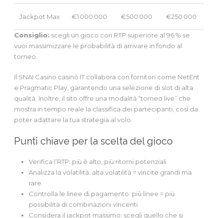
Jackpot Max
€1 000 000
€500 000
€250 000
Consiglio:
scegli un gioco con RTP superiore al 96 % se
vuoi massimizzare le probabilità di arrivare in fondo al
torneo.
Il SNAI Casino casinò IT collabora con fornitori come NetEnt
e Pragmatic Play, garantendo una selezione di slot di alta
qualità. Inoltre, il sito offre una modalità “torneo live” che
mostra in tempo reale la classifica dei partecipanti, così da
poter adattare la tua strategia al volo.
Punti chiave per la scelta del gioco
Verifica l’RTP: più è alto, più ritorni potenziali.
Analizza la volatilità: alta volatilità = vincite grandi ma
rare.
Controlla le linee di pagamento: più linee = più
possibilità di combinazioni vincenti.
Considera il jackpot massimo: scegli quello che si