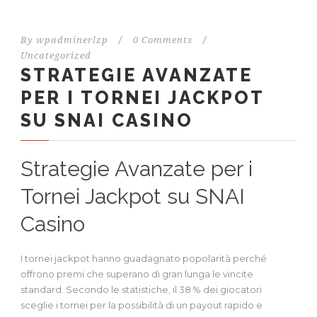
By
wpadminerlzp
/
0 Comments
/
Uncategorized
STRATEGIE AVANZATE
PER I TORNEI JACKPOT
SU SNAI CASINO
Strategie Avanzate per i
Tornei Jackpot su SNAI
Casino
I tornei jackpot hanno guadagnato popolarità perché
offrono premi che superano di gran lunga le vincite
standard. Secondo le statistiche, il 38 % dei giocatori
sceglie i tornei per la possibilità di un payout rapido e