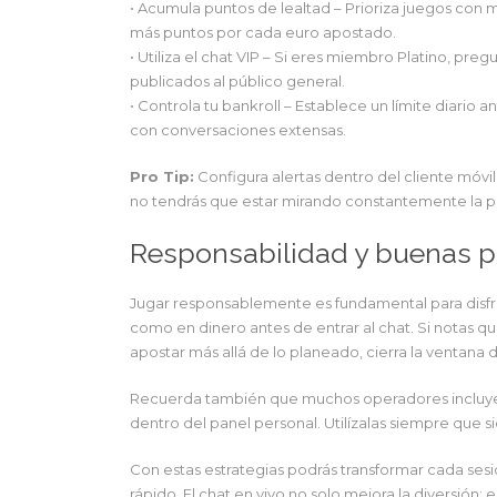
• Acumula puntos de lealtad – Prioriza juegos con m
más puntos por cada euro apostado.
• Utiliza el chat VIP – Si eres miembro Platino, p
publicados al público general.
• Controla tu bankroll – Establece un límite diario 
con conversaciones extensas.
Pro Tip:
Configura alertas dentro del cliente móvil
no tendrás que estar mirando constantemente la pa
Responsabilidad y buenas p
Jugar responsablemente es fundamental para disfrut
como en dinero antes de entrar al chat. Si notas q
apostar más allá de lo planeado, cierra la ventana 
Recuerda también que muchos operadores incluyen 
dentro del panel personal. Utilízalas siempre que
Con estas estrategias podrás transformar cada ses
rápido. El chat en vivo no solo mejora la diversión;