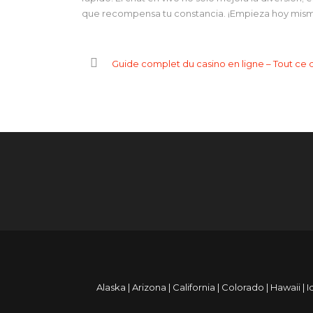
que recompensa tu constancia. ¡Empieza hoy mismo
Guide complet du casino en ligne – Tout ce 
Alaska | Arizona | California | Colorado | Hawaii