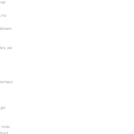
rar
s no
istraen
es; así
 tiempo
ego
r más
altad