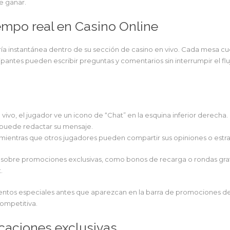
e ganar.
empo real en Casino Online
ía instantánea dentro de su sección de casino en vivo. Cada mesa c
antes pueden escribir preguntas y comentarios sin interrumpir el flu
 vivo, el jugador ve un icono de “Chat” en la esquina inferior derecha.
e puede redactar su mensaje.
ientras que otros jugadores pueden compartir sus opiniones o estra
es sobre promociones exclusivas, como bonos de recarga o rondas grat
.
entos especiales antes que aparezcan en la barra de promociones del 
competitiva.
icaciones exclusivas