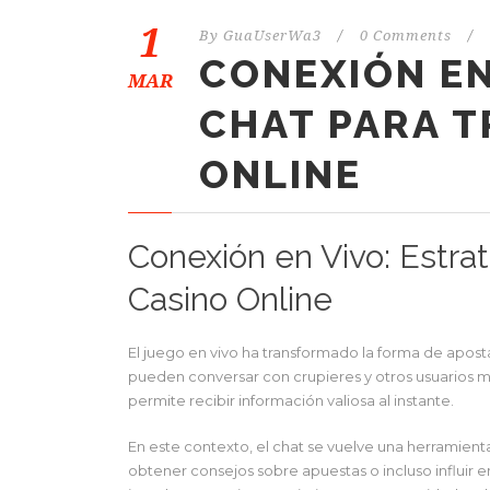
1
By
GuaUserWa3
/
0 Comments
/
CONEXIÓN EN
MAR
CHAT PARA T
ONLINE
Conexión en Vivo: Estrat
Casino Online
El juego en vivo ha transformado la forma de apostar
pueden conversar con crupieres y otros usuarios mi
permite recibir información valiosa al instante.
En este contexto, el chat se vuelve una herramien
obtener consejos sobre apuestas o incluso influir en