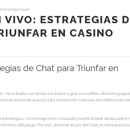
Uncategorized
 VIVO: ESTRATEGIAS 
RIUNFAR EN CASINO
egias de Chat para Triunfar en
. Ya no basta con lanzar los dados o girar los rodillos; ahora los juga
entras la partida avanza. Esta interacción crea una atmósfera más ce
ta estratégica. Un mensaje bien colocado puede aclarar dudas sobre r
 el ritmo del juego. Por eso, dominar el uso del chat es clave para cu