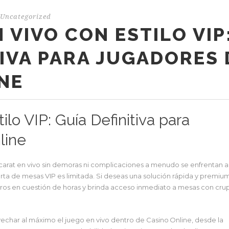
Uncategorized
 VIVO CON ESTILO VIP
TIVA PARA JUGADORES 
NE
ilo VIP: Guía Definitiva para
line
arat en vivo sin demoras ni complicaciones a menudo se enfrentan a
erta de mesas VIP es limitada. Si deseas una solución rápida y premium
iros en cuestión de horas y brinda acceso inmediato a mesas con cru
char al máximo el juego en vivo dentro de Casino Online, desde la