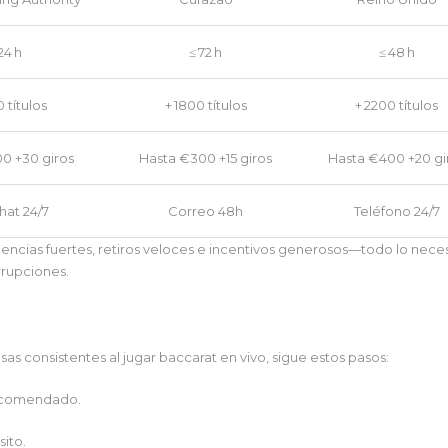
24 h
≤ 72 h
≤ 48 h
 títulos
+ 1800 títulos
+ 2200 títulos
0 +30 giros
Hasta €300 +15 giros
Hasta €400 +20 gi
hat 24/7
Correo 48h
Teléfono 24/7
cencias fuertes, retiros veloces e incentivos generosos—todo lo nece
rrupciones.
s consistentes al jugar baccarat en vivo, sigue estos pasos:
recomendado.
sito.