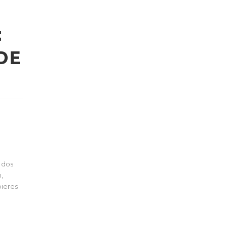
:
DE
 dos
,
pieres