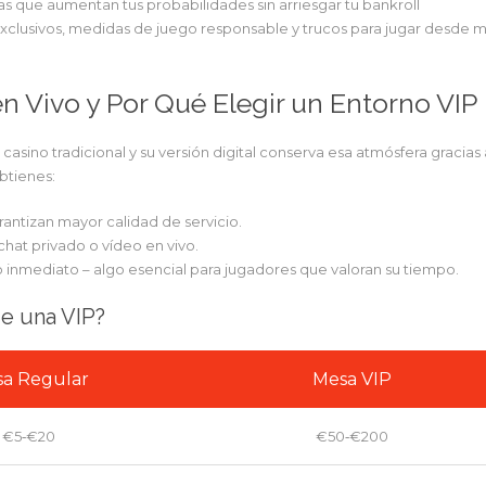
as que aumentan tus probabilidades sin arriesgar tu bankroll
lusivos, medidas de juego responsable y trucos para jugar desde m
 Vivo y Por Qué Elegir un Entorno VIP
casino tradicional y su versión digital conserva esa atmósfera gracias 
btienes:
antizan mayor calidad de servicio.
hat privado o vídeo en vivo.
 inmediato – algo esencial para jugadores que valoran su tiempo.
e una VIP?
a Regular
Mesa VIP
€5‑€20
€50‑€200