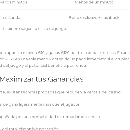
varios minutos
Menos de un minuto
no estándar
Bono exclusivo + cashback
tu dinero según tu estilo de juego.
n apuesta mínima €10 y ganas €120 tras tres rondas exitosas. En un
o €150 en una sola mano y obtenido un pago inmediato si el crupier
d del juego y el potencial beneficio por ronda.
 Maximizar tus Ganancias
e, existen técnicas probadas que reducen la ventaja del casino:
mente gana ligeramente más que el jugador.
acompañada por una probabilidad extremadamente baja.
% del total disponible por sesión.