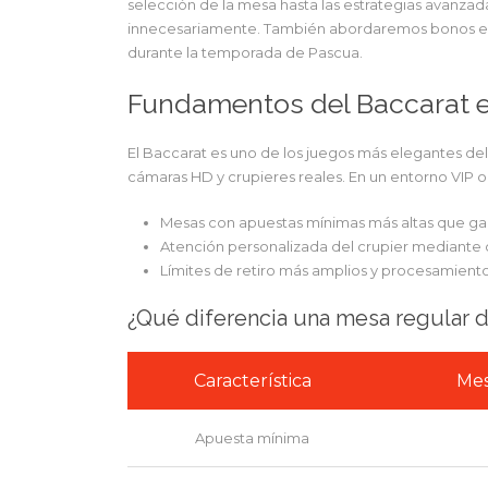
selección de la mesa hasta las estrategias avanzad
innecesariamente. También abordaremos bonos exc
durante la temporada de Pascua.
Fundamentos del Baccarat en
El Baccarat es uno de los juegos más elegantes del 
cámaras HD y crupieres reales. En un entorno VIP o
Mesas con apuestas mínimas más altas que gar
Atención personalizada del crupier mediante c
Límites de retiro más amplios y procesamiento
¿Qué diferencia una mesa regular d
Característica
Mes
Apuesta mínima