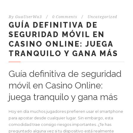
By
GuaUserWa3
/
0 Comments
/
Uncategorized
GUÍA DEFINITIVA DE
SEGURIDAD MÓVIL EN
CASINO ONLINE: JUEGA
TRANQUILO Y GANA MÁS
Guía definitiva de seguridad
móvil en Casino Online:
juega tranquilo y gana más
Hoy en día muchos jugadores prefieren usar el smartphone
para apostar desde cualquier lugar. Sin embargo, esta
comodidad trae consigo riesgos importantes. ¿Te has
preguntado alguna vez si tu dispositivo está realmente