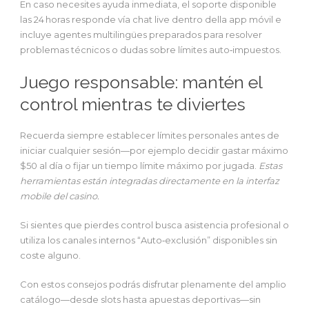
En caso necesites ayuda inmediata, el soporte disponible
las 24 horas responde vía chat live dentro della app móvil e
incluye agentes multilingües preparados para resolver
problemas técnicos o dudas sobre límites auto‑impuestos.
Juego responsable: mantén el
control mientras te diviertes
Recuerda siempre establecer límites personales antes de
iniciar cualquier sesión—por ejemplo decidir gastar máximo
$50 al día o fijar un tiempo límite máximo por jugada.
Estas
herramientas están integradas directamente en la interfaz
mobile del casino.
Si sientes que pierdes control busca asistencia profesional o
utiliza los canales internos “Auto‑exclusión” disponibles sin
coste alguno.
Con estos consejos podrás disfrutar plenamente del amplio
catálogo—desde slots hasta apuestas deportivas—sin