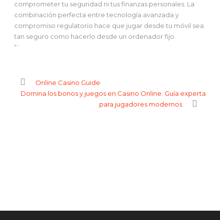
comprometer tu seguridad ni tus finanzas personales. La
combinación perfecta entre tecnología avanzada y
compromiso regulatorio hace que jugar desde tu móvil sea
tan seguro como hacerlo desde un ordenador fijo.
“`
Online Casino Guide
Domina los bonos y juegos en Casino Online: Guía experta
para jugadores modernos