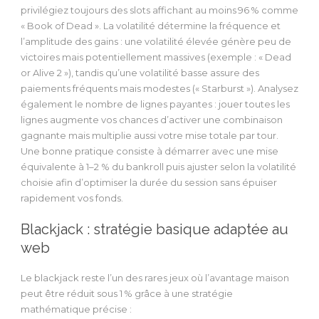
privilégiez toujours des slots affichant au moins 96 % comme
« Book of Dead ». La volatilité détermine la fréquence et
l’amplitude des gains : une volatilité élevée génère peu de
victoires mais potentiellement massives (exemple : « Dead
or Alive 2 »), tandis qu’une volatilité basse assure des
paiements fréquents mais modestes (« Starburst »). Analysez
également le nombre de lignes payantes : jouer toutes les
lignes augmente vos chances d’activer une combinaison
gagnante mais multiplie aussi votre mise totale par tour.
Une bonne pratique consiste à démarrer avec une mise
équivalente à 1–2 % du bankroll puis ajuster selon la volatilité
choisie afin d’optimiser la durée du session sans épuiser
rapidement vos fonds.
Blackjack : stratégie basique adaptée au
web
Le blackjack reste l’un des rares jeux où l’avantage maison
peut être réduit sous 1 % grâce à une stratégie
mathématique précise :