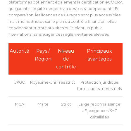
plateformes obtiennent également la certification eCOGRA
qui garantit l’équité des jeux via des tests indépendants. En
comparaison, les licences de Curaçao sont plus accessibles
mais moins strictes sur le plan du contrôle financier ; elles
conviennent surtout aux sites qui ciblent un public
international sans exigences réglementaires élevées.
Autorité
Pays /
Niveau
Principaux
Région
de
avantages
contrôle
UKGC
Royaume‑Uni
Très strict
Protection juridique
forte, audits trimestriels
MGA
Malte
Strict
Large reconnaissance
UE, exigences KYC
détaillées