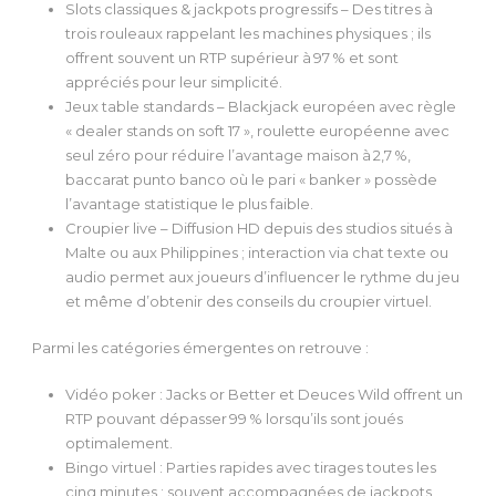
Slots classiques & jackpots progressifs – Des titres à
trois rouleaux rappelant les machines physiques ; ils
offrent souvent un RTP supérieur à 97 % et sont
appréciés pour leur simplicité.
Jeux table standards – Blackjack européen avec règle
« dealer stands on soft 17 », roulette européenne avec
seul zéro pour réduire l’avantage maison à 2,7 %,
baccarat punto banco où le pari « banker » possède
l’avantage statistique le plus faible.
Croupier live – Diffusion HD depuis des studios situés à
Malte ou aux Philippines ; interaction via chat texte ou
audio permet aux joueurs d’influencer le rythme du jeu
et même d’obtenir des conseils du croupier virtuel.
Parmi les catégories émergentes on retrouve :
Vidéo poker : Jacks or Better et Deuces Wild offrent un
RTP pouvant dépasser 99 % lorsqu’ils sont joués
optimalement.
Bingo virtuel : Parties rapides avec tirages toutes les
cinq minutes ; souvent accompagnées de jackpots