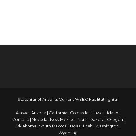
State Bar of Arizona, Current WSBC Facilitating Bar
Alaska | Arizona | California | Colorado | Hawaii | Idaho |
Montana | Nevada | New Mexico | North Dakota | Oregon |
Oklahoma | South Dakota | Texas | Utah | Washington |
Wyoming