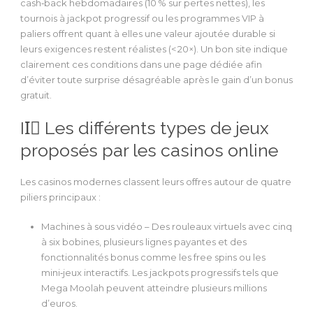
cash‑back hebdomadaires (10 % sur pertes nettes), les
tournois à jackpot progressif ou les programmes VIP à
paliers offrent quant à elles une valeur ajoutée durable si
leurs exigences restent réalistes (< 20×). Un bon site indique
clairement ces conditions dans une page dédiée afin
d’éviter toute surprise désagréable après le gain d’un bonus
gratuit.
II️⃣ Les différents types de jeux
proposés par les casinos online
Les casinos modernes classent leurs offres autour de quatre
piliers principaux :
Machines à sous vidéo – Des rouleaux virtuels avec cinq
à six bobines, plusieurs lignes payantes et des
fonctionnalités bonus comme les free spins ou les
mini‑jeux interactifs. Les jackpots progressifs tels que
Mega Moolah peuvent atteindre plusieurs millions
d’euros.