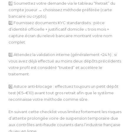
1️⃣ Soumettez votre demande via le tableau “Retrait” du
compte joueur → choisissez méthode préférée (carte
bancaire ou crypto).
2️⃣ Fournissez documents KYC standardisés : pièce
d’identité officielle + justificatif domicile ≤ trois mois +
capture écran du relevé bancaire montrant votre nom
complet.
3️⃣ Attendez la validation interne (généralement <24 h) ; si
vous avez déjà effectué au moins deux dépôts précédents
votre profil est considéré “trusted” et accélère le
traitement.
4️⃣ Astuce anti‑blocage : effectuez toujours un petit dépôt
test (€5–€10) avant tout gros retrait afin que le système
reconnaisse votre méthode comme sûre.
En suivant cette checklist vous limitez fortement les risques
d’attente prolongée voire de suspension temporaire due
aux contrôles anti‑fraude courants dans l’industrie française
du jeu en ligne.