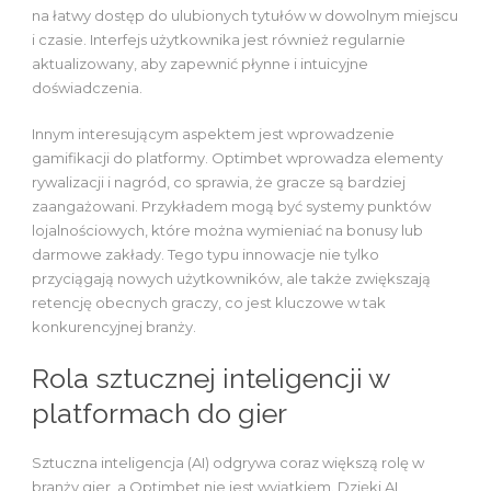
na łatwy dostęp do ulubionych tytułów w dowolnym miejscu
i czasie. Interfejs użytkownika jest również regularnie
aktualizowany, aby zapewnić płynne i intuicyjne
doświadczenia.
Innym interesującym aspektem jest wprowadzenie
gamifikacji do platformy. Optimbet wprowadza elementy
rywalizacji i nagród, co sprawia, że gracze są bardziej
zaangażowani. Przykładem mogą być systemy punktów
lojalnościowych, które można wymieniać na bonusy lub
darmowe zakłady. Tego typu innowacje nie tylko
przyciągają nowych użytkowników, ale także zwiększają
retencję obecnych graczy, co jest kluczowe w tak
konkurencyjnej branży.
Rola sztucznej inteligencji w
platformach do gier
Sztuczna inteligencja (AI) odgrywa coraz większą rolę w
branży gier, a Optimbet nie jest wyjątkiem. Dzięki AI,