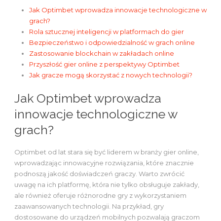
Jak Optimbet wprowadza innowacje technologiczne w
grach?
Rola sztucznej inteligencji w platformach do gier
Bezpieczeństwo i odpowiedzialność w grach online
Zastosowanie blockchain w zakładach online
Przyszłość gier online z perspektywy Optimbet
Jak gracze mogą skorzystać z nowych technologii?
Jak Optimbet wprowadza
innowacje technologiczne w
grach?
Optimbet od lat stara się być liderem w branży gier online,
wprowadzając innowacyjne rozwiązania, które znacznie
podnoszą jakość doświadczeń graczy. Warto zwrócić
uwagę na ich platformę, która nie tylko obsługuje zakłady,
ale również oferuje różnorodne gry z wykorzystaniem
zaawansowanych technologii. Na przykład, gry
dostosowane do urządzeń mobilnych pozwalają graczom