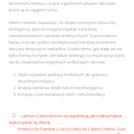
dowolnym miejscu, co jest ogromnym plusem dla osób,
które są w ciągłym ruchu.
Warto również zauważyć, że dzięki rozwojowi sztucznej
inteligencji, gracze mogą korzystać z bardziej
zaawansowanych narzędzi analitycznych. To pozwala im
lepiej oceniać ryzyko i podejmować bardziej świadome
decyzje dotyczące zakładów. Dzięki temu, gra staje się nie
tylko formą rozrywki, ale także strategii, co może przyczynić
się do zwiększenia wygranych w dłuższym okresie.
Wykorzystanie aplikacji mobilnych do grania w
dowolnym miejscu
Analiza wyników dzięki sztucznej inteligencji
Korzyści z personalizacji ofert i rekomendacji
Lemon Casino bonus za rejestrację jak maksymalnie
wykorzystać tę ofertę
Protección Familiar y Giros Gratis en Casino Online: Guía