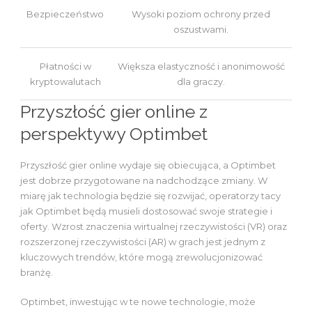
Bezpieczeństwo
Wysoki poziom ochrony przed
oszustwami.
Płatności w
Większa elastyczność i anonimowość
kryptowalutach
dla graczy.
Przyszłość gier online z
perspektywy Optimbet
Przyszłość gier online wydaje się obiecująca, a Optimbet
jest dobrze przygotowane na nadchodzące zmiany. W
miarę jak technologia będzie się rozwijać, operatorzy tacy
jak Optimbet będą musieli dostosować swoje strategie i
oferty. Wzrost znaczenia wirtualnej rzeczywistości (VR) oraz
rozszerzonej rzeczywistości (AR) w grach jest jednym z
kluczowych trendów, które mogą zrewolucjonizować
branżę.
Optimbet, inwestując w te nowe technologie, może