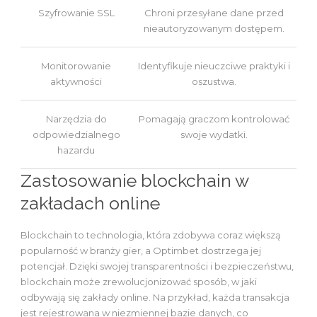
program
Szyfrowanie SSL
Chroni przesyłane dane przed
nieautoryzowanym dostępem.
Monitorowanie
Identyfikuje nieuczciwe praktyki i
aktywności
oszustwa.
Narzędzia do
Pomagają graczom kontrolować
odpowiedzialnego
swoje wydatki.
hazardu
Zastosowanie blockchain w
zakładach online
Blockchain to technologia, która zdobywa coraz większą
popularność w branży gier, a Optimbet dostrzega jej
potencjał. Dzięki swojej transparentności i bezpieczeństwu,
blockchain może zrewolucjonizować sposób, w jaki
odbywają się zakłady online. Na przykład, każda transakcja
jest rejestrowana w niezmiennej bazie danych, co