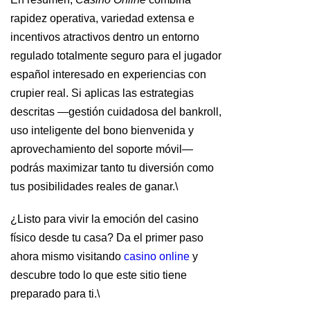
rapidez operativa, variedad extensa e
incentivos atractivos dentro un entorno
regulado totalmente seguro para el jugador
español interesado en experiencias con
crupier real. Si aplicas las estrategias
descritas —gestión cuidadosa del bankroll,
uso inteligente del bono bienvenida y
aprovechamiento del soporte móvil—
podrás maximizar tanto tu diversión como
tus posibilidades reales de ganar.\
¿Listo para vivir la emoción del casino
físico desde tu casa? Da el primer paso
ahora mismo visitando
casino online
y
descubre todo lo que este sitio tiene
preparado para ti.\