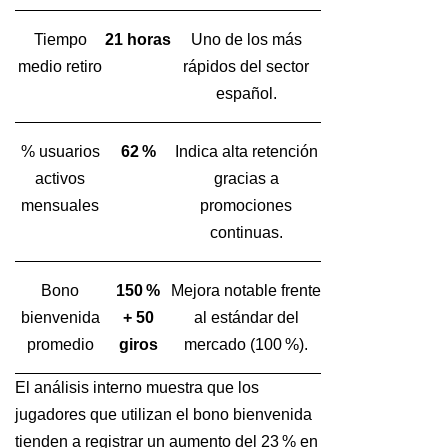
Tiempo
21 horas
Uno de los más
medio retiro
rápidos del sector
español.
% usuarios
62 %
Indica alta retención
activos
gracias a
mensuales
promociones
continuas.
Bono
150 %
Mejora notable frente
bienvenida
+ 50
al estándar del
promedio
giros
mercado (100 %).
El análisis interno muestra que los
jugadores que utilizan el bono bienvenida
tienden a registrar un aumento del 23 % en