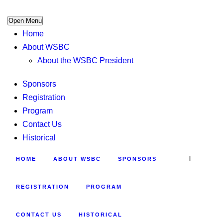
Open Menu
Home
About WSBC
About the WSBC President
Sponsors
Registration
Program
Contact Us
Historical
|
HOME
ABOUT WSBC
SPONSORS
REGISTRATION
PROGRAM
CONTACT US
HISTORICAL