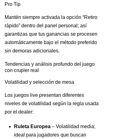
Pro Tip
Mantén siempre activada la opción “Retiro
rápido” dentro del panel personal; así
garantizas que tus ganancias se procesen
automáticamente bajo el método preferido
sin demoras adicionales.
Tendencias y análisis profundo del juego
con crupier real
Volatilidad y selección de mesa
Los juegos live presentan diferentes
niveles de volatilidad según la regla usada
por el dealer:
Ruleta Europea
– Volatilidad media;
ideal para jugadores que buscan